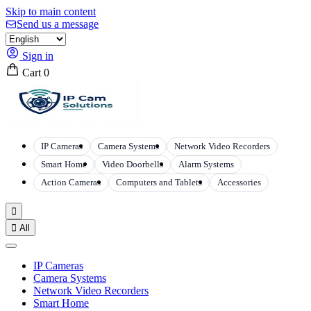
Skip to main content
Send us a message
Sign in
Cart
0
IP Cameras
Camera Systems
Network Video Recorders
Smart Home
Video Doorbells
Alarm Systems
Action Cameras
Computers and Tablets
Accessories


All
IP Cameras
Camera Systems
Network Video Recorders
Smart Home