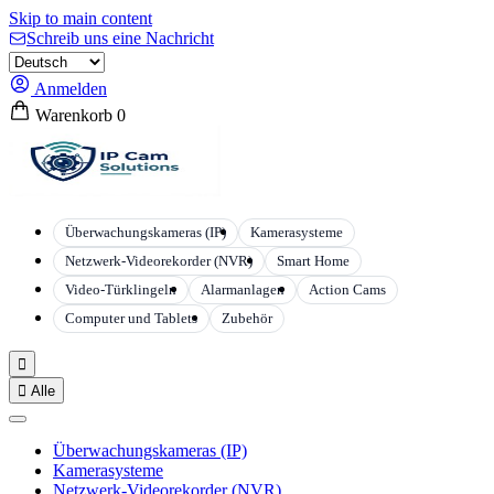
Skip to main content
Schreib uns eine Nachricht
Anmelden
Warenkorb
0
Überwachungskameras (IP)
Kamerasysteme
Netzwerk-Videorekorder (NVR)
Smart Home
Video-Türklingeln
Alarmanlagen
Action Cams
Computer und Tablets
Zubehör


Alle
Überwachungskameras (IP)
Kamerasysteme
Netzwerk-Videorekorder (NVR)