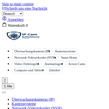
Skip to main content
Schreib uns eine Nachricht
Anmelden
Warenkorb
0
Überwachungskameras (IP)
Kamerasysteme
Netzwerk-Videorekorder (NVR)
Smart Home
Video-Türklingeln
Alarmanlagen
Action Cams
Computer und Tablets
Zubehör


Alle
Überwachungskameras (IP)
Kamerasysteme
Netzwerk-Videorekorder (NVR)