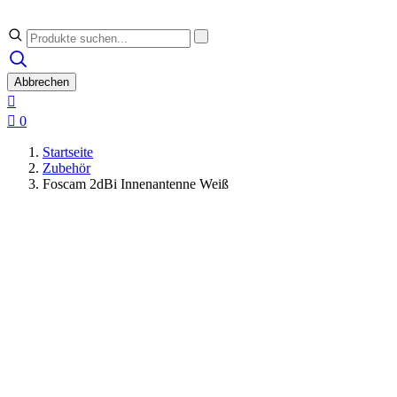
Abbrechen


0
Startseite
Zubehör
Foscam 2dBi Innenantenne Weiß