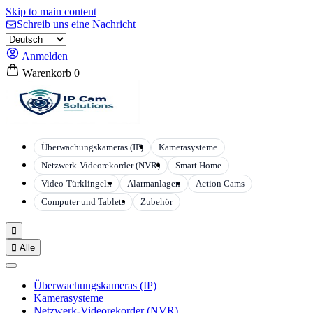
Skip to main content
Schreib uns eine Nachricht
Anmelden
Warenkorb
0
Überwachungskameras (IP)
Kamerasysteme
Netzwerk-Videorekorder (NVR)
Smart Home
Video-Türklingeln
Alarmanlagen
Action Cams
Computer und Tablets
Zubehör


Alle
Überwachungskameras (IP)
Kamerasysteme
Netzwerk-Videorekorder (NVR)