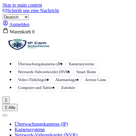
Skip to main content
Schreib uns eine Nachricht
Anmelden
Warenkorb
0
Überwachungskameras (IP)
Kamerasysteme
Netzwerk-Videorekorder (NVR)
Smart Home
Video-Türklingeln
Alarmanlagen
Action Cams
Computer und Tablets
Zubehör


Alle
Überwachungskameras (IP)
Kamerasysteme
Netzwerk-Videorekorder (NVR)