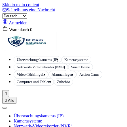
Skip to main content
Schreib uns eine Nachricht
Anmelden
Warenkorb
0
Überwachungskameras (IP)
Kamerasysteme
Netzwerk-Videorekorder (NVR)
Smart Home
Video-Türklingeln
Alarmanlagen
Action Cams
Computer und Tablets
Zubehör


Alle
Überwachungskameras (IP)
Kamerasysteme
Netzwerk-Videorekorder (NVR)