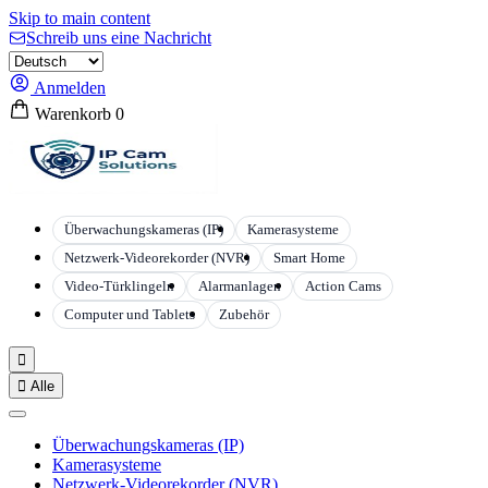
Skip to main content
Schreib uns eine Nachricht
Anmelden
Warenkorb
0
Überwachungskameras (IP)
Kamerasysteme
Netzwerk-Videorekorder (NVR)
Smart Home
Video-Türklingeln
Alarmanlagen
Action Cams
Computer und Tablets
Zubehör


Alle
Überwachungskameras (IP)
Kamerasysteme
Netzwerk-Videorekorder (NVR)