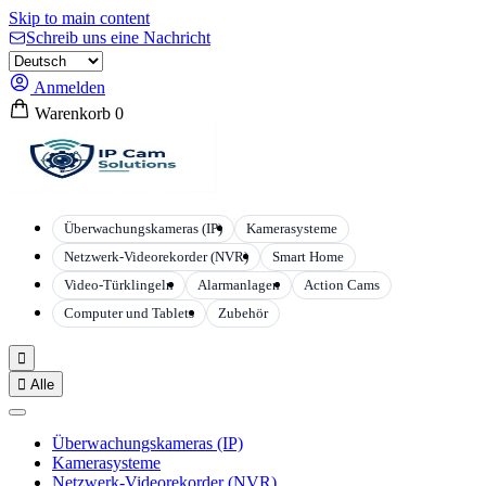
Skip to main content
Schreib uns eine Nachricht
Anmelden
Warenkorb
0
Überwachungskameras (IP)
Kamerasysteme
Netzwerk-Videorekorder (NVR)
Smart Home
Video-Türklingeln
Alarmanlagen
Action Cams
Computer und Tablets
Zubehör


Alle
Überwachungskameras (IP)
Kamerasysteme
Netzwerk-Videorekorder (NVR)