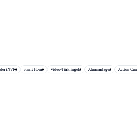
rder (NVR)
Smart Home
Video-Türklingeln
Alarmanlagen
Action Ca